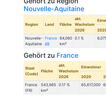
Gehört zu Region
Nouvelle-Aquitaine
akt.
Ein
Region
Land
Fläche
Wachstum
2026
202
Nouvelle-
France
84,060
0.1 %
6,07
Aquitaine
(i)
km²
Gehört zu
France
akt.
Einwohner
Staat
Fläche
Wachstum
(Code)
2026
2020
2
France
543,965
0.17 %
65,617,000
6
(FR)
km²