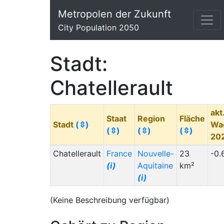
Metropolen der Zukunft
City Population 2050
Stadt:
Chatellerault
akt
Staat
Region
Fläche
Stadt
(⇳)
Wa
(⇳)
(⇳)
(⇳)
20
Chatellerault
France
Nouvelle-
23
-0.
(i)
Aquitaine
km²
(i)
(Keine Beschreibung verfügbar)