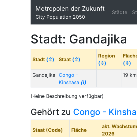
Metropolen der Zukunft
Städte
S
City Population 2050
Stadt: Gandajika
Region
Fläch
Stadt
(⇳)
Staat
(⇳)
(⇳)
(⇳)
Gandajika
Congo -
19 km
Kinshasa
(i)
(Keine Beschreibung verfügbar)
Gehört zu
Congo - Kinsh
akt. Wachstu
Staat (Code)
Fläche
2026