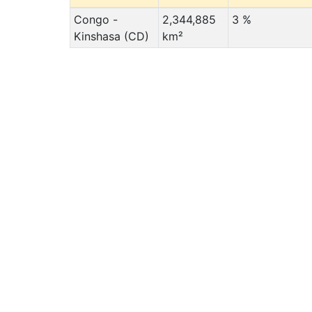
Congo -
2,344,885
3 %
Kinshasa (CD)
km²