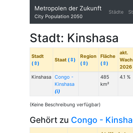
Metropolen der Zukunft
Städte
S
City Population 2050
Stadt: Kinshasa
akt.
Stadt
Region
Fläche
Staat
(⇳)
Wach
(⇳)
(⇳)
(⇳)
202
Kinshasa
Congo -
485
4.1 %
Kinshasa
km²
(i)
(Keine Beschreibung verfügbar)
Gehört zu
Congo - Kinsh