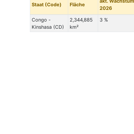
akt. Wachstu
Staat (Code)
Fläche
2026
Congo -
2,344,885
3 %
Kinshasa (CD)
km²