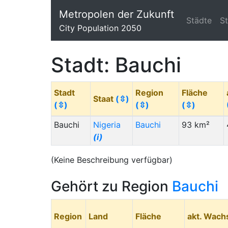
Metropolen der Zukunft
Städte
S
City Population 2050
Stadt: Bauchi
Stadt
Region
Fläche
Staat
(⇳)
(⇳)
(⇳)
(⇳)
Bauchi
Nigeria
Bauchi
93 km²
(i)
(Keine Beschreibung verfügbar)
Gehört zu Region
Bauchi
Region
Land
Fläche
akt. Wac