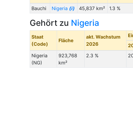
Bauchi
Nigeria
(i)
45,837 km²
1.3 %
Gehört zu
Nigeria
E
Staat
akt. Wachstum
Fläche
(Code)
2026
2
Nigeria
923,768
2.3 %
2
(NG)
km²