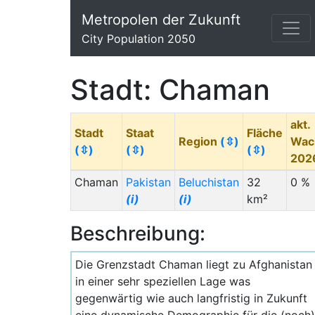
Metropolen der Zukunft
City Population 2050
Stadt: Chaman
akt.
Stadt
Staat
Fläche
Region
(⇳)
Wac
(⇳)
(⇳)
(⇳)
202
Chaman
Pakistan
Beluchistan
32
0 %
(i)
(i)
km²
Beschreibung:
Die Grenzstadt Chaman liegt zu Afghanistan
in einer sehr speziellen Lage was
gegenwärtig wie auch langfristig in Zukunft