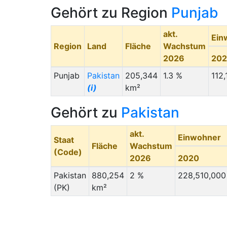
Gehört zu Region
Punjab
akt.
Ein
Region
Land
Fläche
Wachstum
2026
20
Punjab
Pakistan
205,344
1.3 %
112
(i)
km²
Gehört zu
Pakistan
akt.
Einwohner
Staat
Fläche
Wachstum
(Code)
2026
2020
Pakistan
880,254
2 %
228,510,000
(PK)
km²