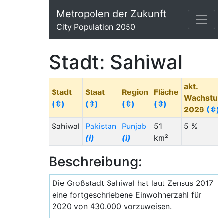
Metropolen der Zukunft
City Population 2050
Stadt: Sahiwal
akt.
Stadt
Staat
Region
Fläche
Wachst
(⇳)
(⇳)
(⇳)
(⇳)
2026
(⇳
Sahiwal
Pakistan
Punjab
51
5 %
(i)
(i)
km²
Beschreibung:
Die Großstadt Sahiwal hat laut Zensus 2017
eine fortgeschriebene Einwohnerzahl für
2020 von 430.000 vorzuweisen.