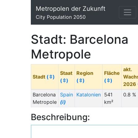
Metropolen der Zukunft
City Population 2050
Stadt: Barcelona
Metropole
akt.
Staat
Region
Fläche
Stadt
(⇳)
Wach
(⇳)
(⇳)
(⇳)
2026
Barcelona
Spain
Katalonien
541
0.8 %
Metropole
(i)
km²
Beschreibung: