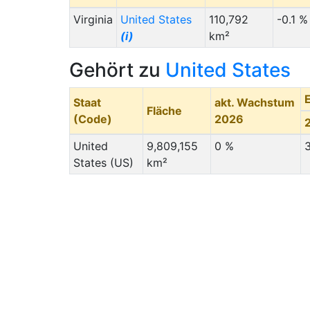
Virginia
United States
110,792
-0.1 %
(i)
km²
Gehört zu
United States
Staat
akt. Wachstum
Fläche
(Code)
2026
United
9,809,155
0 %
States (US)
km²