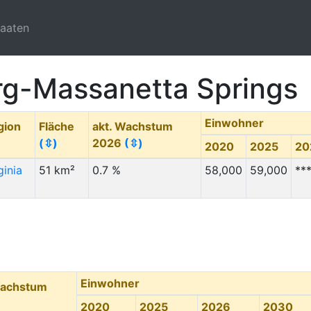
taaten
rg-Massanetta Springs
Einwohner
gion
Fläche
akt. Wachstum
)
(⇳)
2026
(⇳)
2020
2025
20
ginia
51 km²
0.7 %
58,000
59,000
**
Einwohner
Wachstum
2020
2025
2026
2030