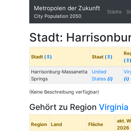
Metropolen der Zukunft
Städte
S
City Population 2050
Stadt: Harrisonbu
Re
Stadt
(⇳)
Staat
(⇳)
(⇳
Harrisonburg-Massanetta
United
Vir
Springs
States
(i)
(i)
(Keine Beschreibung verfügbar)
Gehört zu Region
Virginia
akt. 
Region
Land
Fläche
2026