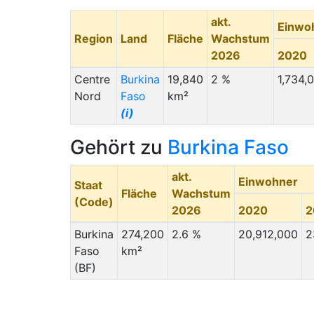
akt.
Einwo
Region
Land
Fläche
Wachstum
2026
2020
Centre
Burkina
19,840
2 %
1,734,
Nord
Faso
km²
(i)
Gehört zu
Burkina Faso
akt.
Einwohner
Staat
Fläche
Wachstum
(Code)
2026
2020
2
Burkina
274,200
2.6 %
20,912,000
2
Faso
km²
(BF)