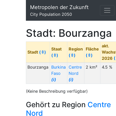
Metropolen der Zukunft
City Population 2050
Stadt: Bourzanga
akt.
Staat
Region
Fläche
Stadt
(⇳)
Wachs
(⇳)
(⇳)
(⇳)
2026
(
Bourzanga
Burkina
Centre
2 km²
4.5 %
Faso
Nord
(i)
(i)
(Keine Beschreibung verfügbar)
Gehört zu Region
Centre
Nord