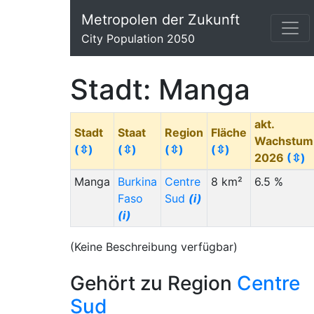
Metropolen der Zukunft
City Population 2050
Stadt: Manga
akt.
Stadt
Staat
Region
Fläche
Wachstum
(⇳)
(⇳)
(⇳)
(⇳)
2026
(⇳)
Manga
Burkina
Centre
8 km²
6.5 %
Faso
Sud
(i)
(i)
(Keine Beschreibung verfügbar)
Gehört zu Region
Centre
Sud