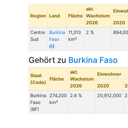
akt.
Einwo
Region
Land
Fläche
Wachstum
2026
2020
Centre
Burkina
11,313
2 %
894,0
Sud
Faso
km²
(i)
Gehört zu
Burkina Faso
akt.
Einwohner
Staat
Fläche
Wachstum
(Code)
2026
2020
2
Burkina
274,200
2.6 %
20,912,000
2
Faso
km²
(BF)