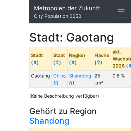
Metropolen der Zukunft
City Population 2050
Stadt: Gaotang
akt.
Stadt
Staat
Region
Fläche
Wachst
(⇳)
(⇳)
(⇳)
(⇳)
2026
(
Gaotang
China
Shandong
25
0.6 %
(i)
(i)
km²
(Keine Beschreibung verfügbar)
Gehört zu Region
Shandong