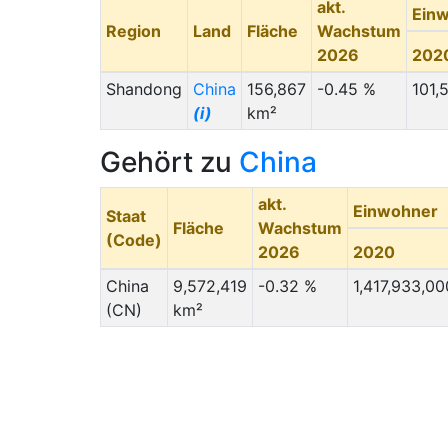
akt.
Ein
Region
Land
Fläche
Wachstum
2026
202
Shandong
China
156,867
-0.45 %
101,
(i)
km²
Gehört zu
China
akt.
Einwohner
Staat
Fläche
Wachstum
(Code)
2026
2020
China
9,572,419
-0.32 %
1,417,933,00
(CN)
km²