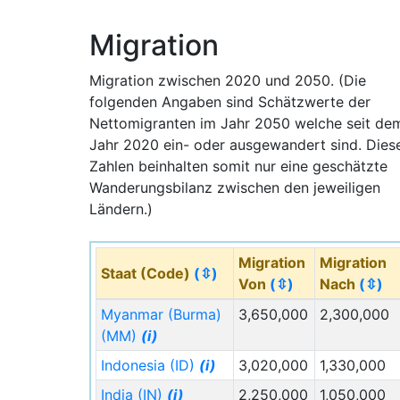
Das
Städtewachstum in China
beläuft sich
Migration
zeitlich in einem Rahmen der Jahre
1990 bis
2030
in seiner stärksten Ausprägung, wobei
Migration zwischen 2020 und 2050. (Die
schon bereits um 2015 die ersten
folgenden Angaben sind Schätzwerte der
Stagnationen einige Städte erfasste.
Nettomigranten im Jahr 2050 welche seit de
Während die Schwerindustrie-Metropolen
Jahr 2020 ein- oder ausgewandert sind. Dies
des hohen Nordens in China aktuell und auc
Zahlen beinhalten somit nur eine geschätzte
in Zukunft, kaum (oder wenig)
Wanderungsbilanz zwischen den jeweiligen
expandieren (Shenyang, Anshan, Baotou),
Ländern.)
wachsen nach wie vor die meisten Städte
noch moderat bis stark.
Migration
Migration
Staat (Code)
(⇳)
China verfügt deshalb im Jahr
2040
Von
(⇳)
Nach
(⇳)
eine
Super-Metropole mit 65 Millionen
Myanmar (Burma)
3,650,000
2,300,000
Einwohner
. Zwischen 2027 bis 2030
(MM)
(i)
entsteht aus Shenzhen und Guangzhou die
weltgrößte Megastadt
Pearl River Delta City
Indonesia (ID)
(i)
3,020,000
1,330,000
Weiterhin werden die Städte Peking und
India (IN)
(i)
2,250,000
1,050,000