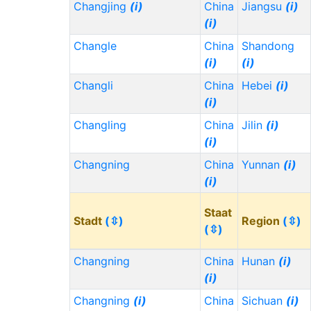
Changjing
(i)
China
Jiangsu
(i)
(i)
Changle
China
Shandong
(i)
(i)
Changli
China
Hebei
(i)
(i)
Changling
China
Jilin
(i)
(i)
Changning
China
Yunnan
(i)
(i)
Staat
Stadt
(⇳)
Region
(⇳)
(⇳)
Changning
China
Hunan
(i)
(i)
Changning
(i)
China
Sichuan
(i)