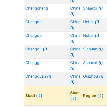
(i)
Chengcheng
China
Shaanxi
(i)
(i)
Chengde
China
Hebei
(i)
(i)
Chengde
China
Hebei
(i)
(i)
Chengdu
(i)
China
Sichuan
(i)
(i)
Chenggu
China
Shaanxi
(i)
(i)
Chengguan
(i)
China
Guizhou
(i)
(i)
Staat
Stadt
(⇳)
Region
(⇳)
(⇳)