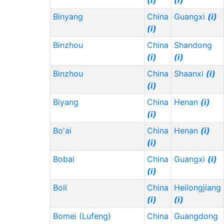
(i)
(i)
Aruba (AW)
***
3,000
Binyang
China
Guangxi
(i)
Antarctica (AQ)
***
(i)
20,000
Binzhou
Antigua & Barbuda
***
China
Shandong
1,000
(AG)
(i)
(i)
Binzhou
Andorra (AD)
(i)
***
China
Shaanxi
2,000
(i)
(i)
Biyang
China
Henan
(i)
(i)
Bo'ai
China
Henan
(i)
(i)
Bobai
China
Guangxi
(i)
(i)
Boli
China
Heilongjiang
(i)
(i)
Bomei (Lufeng)
China
Guangdong