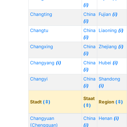
(i)
Changting
China
Fujian
(i)
(i)
Changtu
China
Liaoning
(i)
(i)
Changxing
China
Zhejiang
(i)
(i)
Changyang
(i)
China
Hubei
(i)
(i)
Changyi
China
Shandong
(i)
(i)
Staat
Stadt
(⇳)
Region
(⇳)
(⇳)
Changyuan
China
Henan
(i)
(Chengguan)
(i)