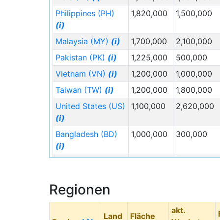
Shanghai auch in fernerer Zukunft die
Philippines (PH)
1,820,000
1,500,000
Rangliste der bevölkerungsreichsten Städte
(i)
in China anführen.
Malaysia (MY)
(i)
1,700,000
2,100,000
Pakistan (PK)
(i)
1,225,000
500,000
Einwohnerzahl im
Einw
Megacity
Vietnam (VN)
(i)
1,200,000
1,000,000
Jahr 2050
202
Taiwan (TW)
(i)
1,200,000
1,800,000
Pearl River
66.145.000
57.0
Delta City
United States (US)
1,100,000
2,620,000
(i)
Peking
27.683.000
19.6
Bangladesh (BD)
1,000,000
300,000
(i)
Shanghai
30.268.000
23.8
Thailand (TH)
(i)
830,000
1,850,000
*
Die Fläche bezieht sich auf die urbane
Nepal (NP)
(i)
580,000
350,000
Größe des Jahres 2050.
Regionen
Nigeria (NG)
(i)
510,000
350,000
Chinas Städte wachsen deutlich langfristiger
als die Gesamtbevölkerung des Landes,
akt.
Cambodia (KH)
(i)
415,000
700,000
Land
Fläche