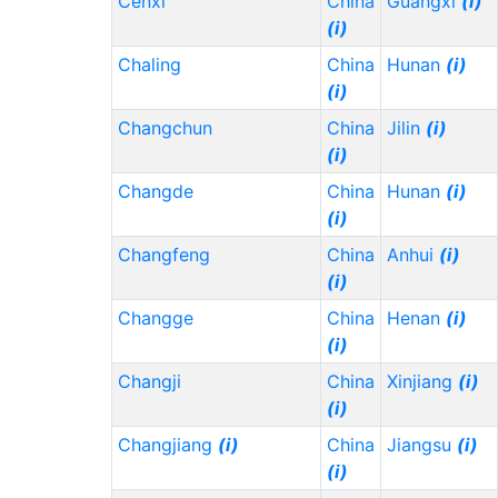
Cenxi
China
Guangxi
(i)
(i)
Chaling
China
Hunan
(i)
(i)
Changchun
China
Jilin
(i)
(i)
Changde
China
Hunan
(i)
(i)
Changfeng
China
Anhui
(i)
(i)
Changge
China
Henan
(i)
(i)
Changji
China
Xinjiang
(i)
(i)
Changjiang
(i)
China
Jiangsu
(i)
(i)