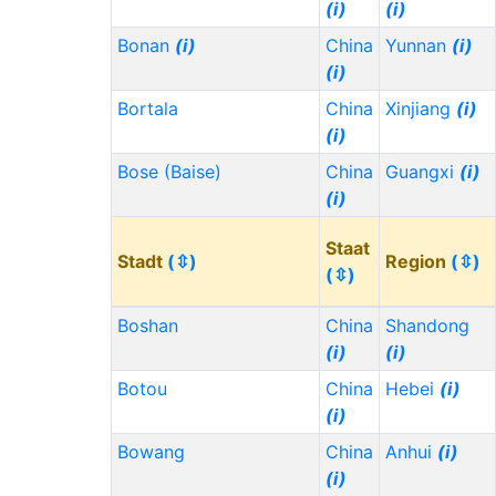
(i)
(i)
Bonan
(i)
China
Yunnan
(i)
(i)
Bortala
China
Xinjiang
(i)
(i)
Bose (Baise)
China
Guangxi
(i)
(i)
Staat
Stadt
(⇳)
Region
(⇳)
(⇳)
Boshan
China
Shandong
(i)
(i)
Botou
China
Hebei
(i)
(i)
Bowang
China
Anhui
(i)
(i)