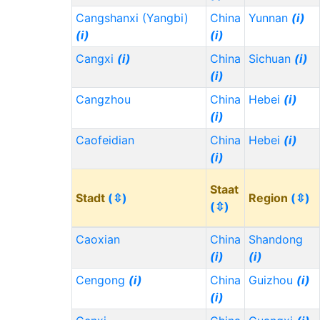
Cangshanxi (Yangbi)
China
Yunnan
(i)
(i)
(i)
Cangxi
(i)
China
Sichuan
(i)
(i)
Cangzhou
China
Hebei
(i)
(i)
Caofeidian
China
Hebei
(i)
(i)
Staat
Stadt
(⇳)
Region
(⇳)
(⇳)
Caoxian
China
Shandong
(i)
(i)
Cengong
(i)
China
Guizhou
(i)
(i)