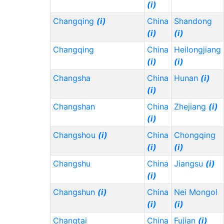
(i)
Changqing
(i)
China
Shandong
(i)
(i)
Changqing
China
Heilongjiang
(i)
(i)
Changsha
China
Hunan
(i)
(i)
Changshan
China
Zhejiang
(i)
(i)
Changshou
(i)
China
Chongqing
(i)
(i)
Changshu
China
Jiangsu
(i)
(i)
Changshun
(i)
China
Nei Mongol
(i)
(i)
Changtai
China
Fujian
(i)