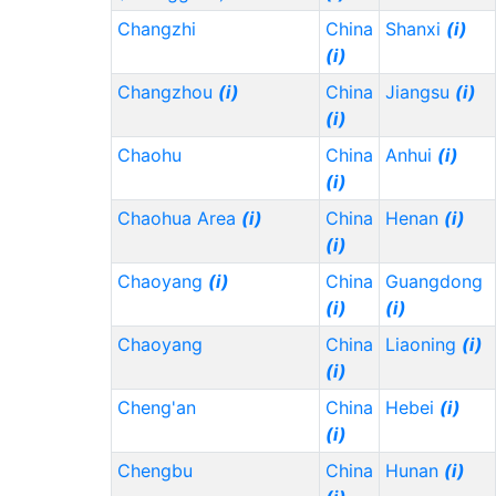
Changzhi
China
Shanxi
(i)
(i)
Changzhou
(i)
China
Jiangsu
(i)
(i)
Chaohu
China
Anhui
(i)
(i)
Chaohua Area
(i)
China
Henan
(i)
(i)
Chaoyang
(i)
China
Guangdong
(i)
(i)
Chaoyang
China
Liaoning
(i)
(i)
Cheng'an
China
Hebei
(i)
(i)
Chengbu
China
Hunan
(i)