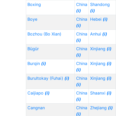
Boxing
China
Shandong
(i)
(i)
Boye
China
Hebei
(i)
(i)
Bozhou (Bo Xian)
China
Anhui
(i)
(i)
Bügür
China
Xinjiang
(i)
(i)
Burqin
(i)
China
Xinjiang
(i)
(i)
Burultokay (Fuhai)
(i)
China
Xinjiang
(i)
(i)
Caijiapo
(i)
China
Shaanxi
(i)
(i)
Cangnan
China
Zhejiang
(i)
(i)