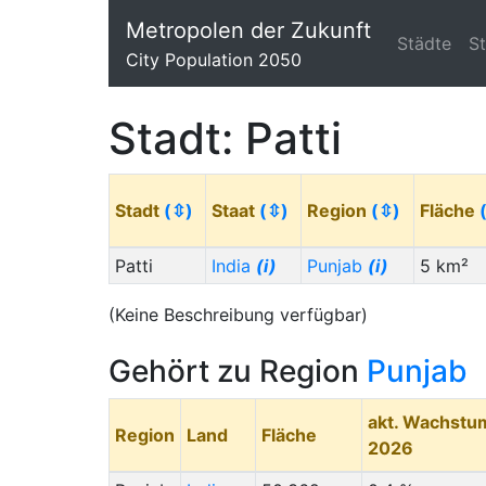
Metropolen der Zukunft
Städte
S
City Population 2050
Stadt: Patti
Stadt
(⇳)
Staat
(⇳)
Region
(⇳)
Fläche
Patti
India
(i)
Punjab
(i)
5 km²
(Keine Beschreibung verfügbar)
Gehört zu Region
Punjab
akt. Wachstu
Region
Land
Fläche
2026