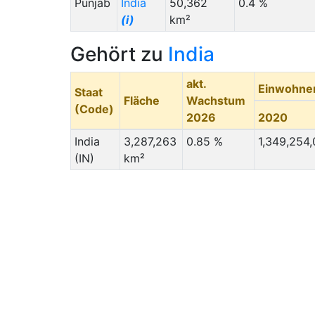
Punjab
India
50,362
0.4 %
(i)
km²
Gehört zu
India
akt.
Einwohne
Staat
Fläche
Wachstum
(Code)
2026
2020
India
3,287,263
0.85 %
1,349,254
(IN)
km²