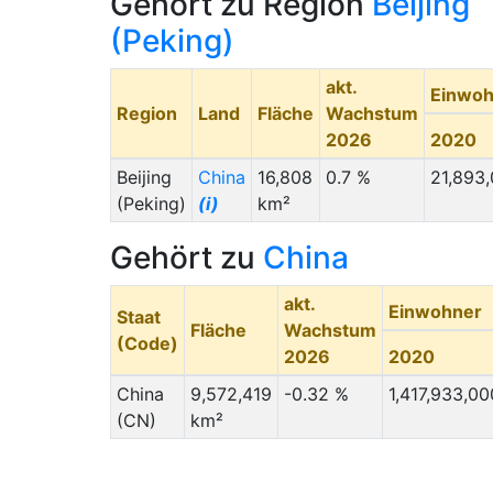
Gehört zu Region
Beijing
(Peking)
akt.
Einwoh
Region
Land
Fläche
Wachstum
2026
2020
Beijing
China
16,808
0.7 %
21,893
(Peking)
(i)
km²
Gehört zu
China
akt.
Einwohner
Staat
Fläche
Wachstum
(Code)
2026
2020
China
9,572,419
-0.32 %
1,417,933,00
(CN)
km²