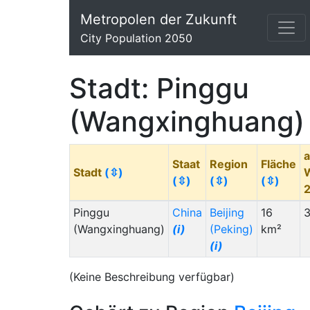
Metropolen der Zukunft
City Population 2050
Stadt: Pinggu
(Wangxinghuang)
a
Staat
Region
Fläche
Stadt
(⇳)
(⇳)
(⇳)
(⇳)
Pinggu
China
Beijing
16
3
(Wangxinghuang)
(i)
(Peking)
km²
(i)
(Keine Beschreibung verfügbar)