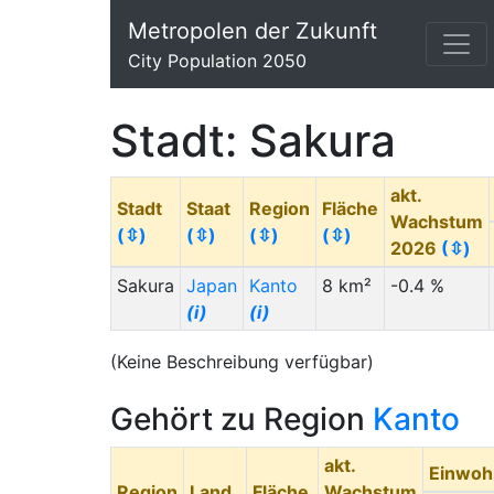
Metropolen der Zukunft
City Population 2050
Stadt: Sakura
akt.
Stadt
Staat
Region
Fläche
Wachstum
(⇳)
(⇳)
(⇳)
(⇳)
2026
(⇳)
Sakura
Japan
Kanto
8 km²
-0.4 %
(i)
(i)
(Keine Beschreibung verfügbar)
Gehört zu Region
Kanto
akt.
Einwoh
Region
Land
Fläche
Wachstum