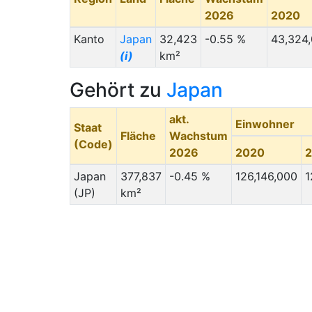
2026
2020
Kanto
Japan
32,423
-0.55 %
43,324
(i)
km²
Gehört zu
Japan
akt.
Einwohner
Staat
Fläche
Wachstum
(Code)
2026
2020
Japan
377,837
-0.45 %
126,146,000
1
(JP)
km²