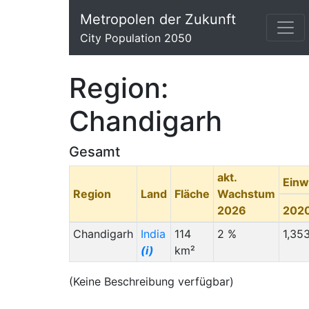
Metropolen der Zukunft
City Population 2050
Region:
Chandigarh
Gesamt
akt.
Einw
Region
Land
Fläche
Wachstum
2026
202
Chandigarh
India
114
2 %
1,35
(i)
km²
(Keine Beschreibung verfügbar)