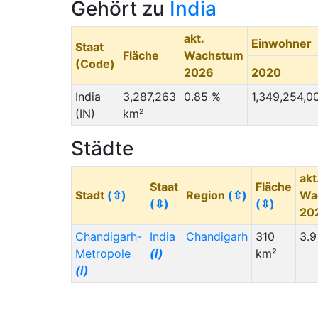
Gehört zu
India
akt.
Einwohner
Staat
Fläche
Wachstum
(Code)
2026
2020
India
3,287,263
0.85 %
1,349,254,0
(IN)
km²
Städte
akt
Staat
Fläche
Stadt
(⇳)
Region
(⇳)
Wa
(⇳)
(⇳)
20
Chandigarh-
India
Chandigarh
310
3.9
Metropole
(i)
km²
(i)