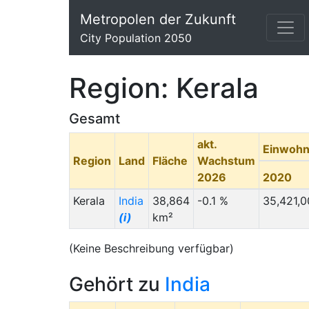
Metropolen der Zukunft
City Population 2050
Region: Kerala
Gesamt
akt.
Einwohn
Region
Land
Fläche
Wachstum
2026
2020
Kerala
India
38,864
-0.1 %
35,421,0
(i)
km²
(Keine Beschreibung verfügbar)
Gehört zu
India