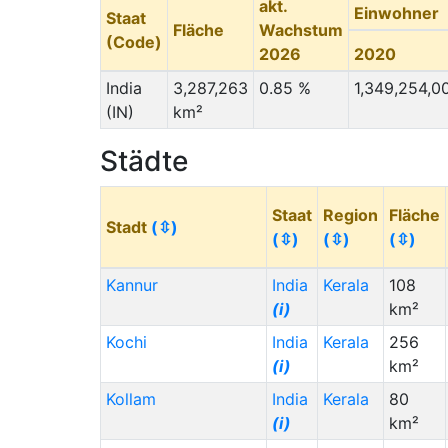
akt.
Einwohner
Staat
Fläche
Wachstum
(Code)
2026
2020
India
3,287,263
0.85 %
1,349,254,0
(IN)
km²
Städte
Staat
Region
Fläche
Stadt
(⇳)
(⇳)
(⇳)
(⇳)
Kannur
India
Kerala
108
(i)
km²
Kochi
India
Kerala
256
(i)
km²
Kollam
India
Kerala
80
(i)
km²