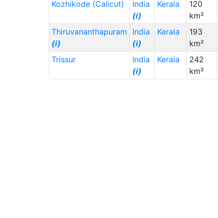
Kozhikode (Calicut)
India
Kerala
120
(i)
km²
Thiruvananthapuram
India
Kerala
193
(i)
(i)
km²
Trissur
India
Kerala
242
(i)
km²