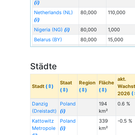
(i)
Netherlands (NL)
80,000
110,000
(i)
Nigeria (NG)
(i)
80,000
1,000
Belarus (BY)
80,000
15,000
Uzbekistan (UZ)
60,000
3,000
(i)
Städte
Russia (RU)
(i)
50,000
35,000
China (CN)
(i)
50,000
13,000
akt.
Staat
Region
Fläche
Stadt
(⇳)
Wachs
Ireland (IE)
(i)
46,000
85,000
(⇳)
(⇳)
(⇳)
2026
(
Vietnam (VN)
(i)
45,000
12,000
Danzig
Poland
194
0.6 %
Migration
Migration
Staat (Code)
(⇳)
(Dreistadt)
(i)
km²
Von
(⇳)
Nach
(⇳)
Kattowitz
Poland
339
-0.5 %
Norway (NO)
(i)
42,000
55,000
Metropole
(i)
km²
Indonesia (ID)
(i)
40,000
2,000