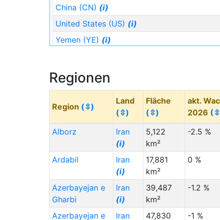
China (CN)
(i)
United States (US)
(i)
Yemen (YE)
(i)
Turkmenistan (TM)
(i)
Staat (Code)
(⇳)
Regionen
Sudan (SD)
(i)
Land
Fläche
akt. Wa
Ethiopia (ET)
(i)
Region
(⇳)
(⇳)
(⇳)
2026
(⇳
Indonesia (ID)
(i)
Alborz
Iran
5,122
-2.5 %
Egypt (EG)
(i)
(i)
km²
Germany (DE)
(i)
Ardabil
Iran
17,881
0 %
Saudi Arabia (SA)
(i)
(i)
km²
Canada (CA)
(i)
Azerbayejan e
Iran
39,487
-1.2 %
Gharbi
(i)
km²
Nigeria (NG)
(i)
Azerbayejan e
Iran
47,830
-1 %
Kyrgyzstan (KG)
(i)