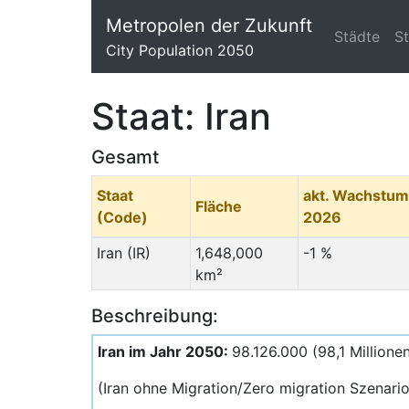
Metropolen der Zukunft
Städte
S
City Population 2050
Staat: Iran
Gesamt
Staat
akt. Wachstum
Fläche
(Code)
2026
Iran (IR)
1,648,000
-1 %
km²
Beschreibung:
Iran im Jahr 2050:
98.126.000 (98,1 Millione
(Iran ohne Migration/Zero migration Szenar