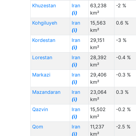
Khuzestan
Iran
63,238
-2 %
Oman (OM)
(i)
(i)
km²
Austria (AT)
(i)
Kohgiluyeh
Iran
15,563
0.6 %
Ukraine (UA)
(i)
(i)
km²
Nepal (NP)
(i)
Kordestan
Iran
29,151
-3 %
(i)
km²
Norway (NO)
(i)
Lorestan
Iran
28,392
-0.4 %
Italy (IT)
(i)
(i)
km²
Georgia (GE)
(i)
Markazi
Iran
29,406
-0.3 %
Armenia (AM)
(i)
(i)
km²
South Africa (ZA)
(i)
Mazandaran
Iran
23,064
0.3 %
Thailand (TH)
(i)
(i)
km²
Chad (TD)
(i)
Qazvin
Iran
15,502
-0.2 %
(i)
km²
Staat (Code)
(⇳)
Qom
Iran
11,237
-2.5 %
Sri Lanka (LK)
(i)
(i)
km²