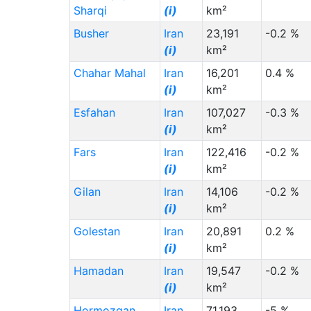
Sharqi
(i)
km²
Sweden (SE)
(i)
Busher
Iran
23,191
-0.2 %
Malaysia (MY)
(i)
(i)
km²
Kazakhstan (KZ)
(i)
Chahar Mahal
Iran
16,201
0.4 %
United Kingdom (GB)
(i)
(i)
km²
Esfahan
Lebanon (LB)
(i)
Iran
107,027
-0.3 %
(i)
km²
Australia (AU)
(i)
Fars
Iran
122,416
-0.2 %
Staat (Code)
(⇳)
(i)
km²
Somalia (SO)
(i)
Gilan
Iran
14,106
-0.2 %
Russia (RU)
(i)
(i)
km²
Philippines (PH)
(i)
Golestan
Iran
20,891
0.2 %
(i)
km²
Kuwait (KW)
(i)
Hamadan
Iran
19,547
-0.2 %
France (FR)
(i)
(i)
km²
Vietnam (VN)
(i)
Hormozgan
Iran
71,193
-5 %