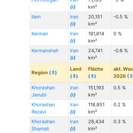
Mexico (MX)
(i)
(i)
km²
Myanmar (Burma) (MM)
(i)
Ilam
Iran
20,151
-0.5 %
Qatar (QA)
(i)
(i)
km²
Bahrain (BH)
(i)
Kerman
Iran
181,814
0 %
(i)
km²
Netherlands (NL)
(i)
Kermanshah
Iran
24,741
-0.6 %
Morocco (MA)
(i)
(i)
km²
Jordan (JO)
(i)
Land
Fläche
akt. Wa
Israel (IL)
(i)
Region
(⇳)
(⇳)
(⇳)
2026
(⇳
Algeria (DZ)
(i)
Khorashan
Iran
151,193
0.5 %
Staat (Code)
(⇳)
Janubi
(i)
km²
Congo - Kinshasa (CD)
(i)
Khorashan
Iran
118,851
0.2 %
Rezavi
Denmark (DK)
(i)
(i)
km²
Khorashan
Kenya (KE)
(i)
Iran
28,434
0.3 %
Shamali
(i)
km²
Belgium (BE)
(i)