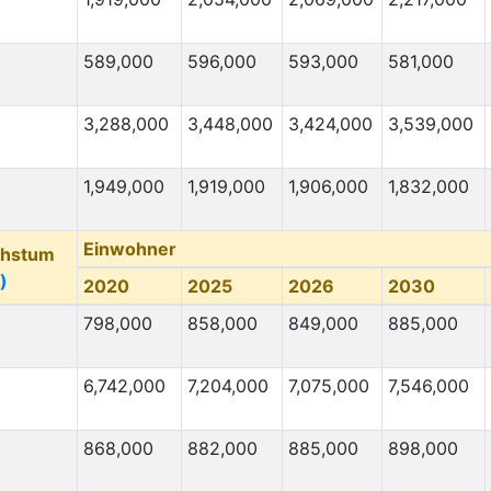
15,000
25,000
15,000
6,000
589,000
596,000
593,000
581,000
12,000
80,000
12,000
80,000
3,288,000
3,448,000
3,424,000
3,539,000
11,000
130,000
1,949,000
1,919,000
1,906,000
1,832,000
10,000
18,000
10,000
15,000
Einwohner
chstum
10,000
30,000
)
2020
2025
2026
2030
10,000
20,000
798,000
858,000
849,000
885,000
Migration Von
(⇳)
Migration Nach
(⇳)
10,000
3,000
6,742,000
7,204,000
7,075,000
7,546,000
9,000
35,000
8,000
868,000
882,000
5,000
885,000
898,000
7,000
40,000