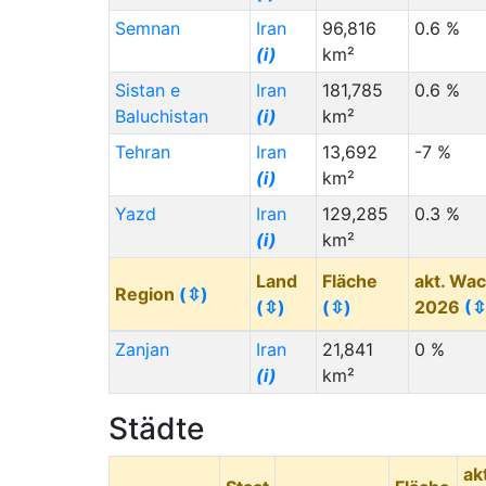
Spain (ES)
(i)
Semnan
Iran
96,816
0.6 %
Uganda (UG)
(i)
(i)
km²
Tanzania (TZ)
(i)
Sistan e
Iran
181,785
0.6 %
Baluchistan
(i)
km²
Mali (ML)
(i)
Tehran
Iran
13,692
-7 %
Japan (JP)
(i)
(i)
km²
Ghana (GH)
(i)
Yazd
Iran
129,285
0.3 %
Finland (FI)
(i)
(i)
km²
Eritrea (ER)
(i)
Land
Fläche
akt. Wa
Region
(⇳)
Colombia (CO)
(i)
(⇳)
(⇳)
2026
(⇳
Cameroon (CM)
(i)
Zanjan
Iran
21,841
0 %
Brazil (BR)
(i)
(i)
km²
Burkina Faso (BF)
(i)
Städte
Angola (AO)
(i)
ak
Palästina ()
(i)