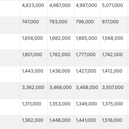
4,823,000
4,987,000
4,997,000
5,071,000
6,000
50,000
6,000
45,000
747,000
793,000
798,000
817,000
5,000
5,000
5,000
***
1,656,000
1,682,000
1,665,000
1,568,000
5,000
35,000
1,801,000
1,782,000
1,777,000
1,742,000
5,000
30,000
5,000
20,000
1,443,000
1,436,000
1,427,000
1,412,000
5,000
15,000
4,000
8,000
3,362,000
3,468,000
3,468,000
3,507,000
4,000
15,000
4,000
***
1,311,000
1,353,000
1,349,000
1,375,000
Migration Von
(⇳)
Migration Nach
(⇳)
1,362,000
1,448,000
1,441,000
1,516,000
4,000
3,000