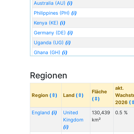
wie Deutschland.
Australia (AU)
(i)
Philippines (PH)
(i)
Kenya (KE)
(i)
Germany (DE)
(i)
Uganda (UG)
(i)
Ghana (GH)
(i)
Zimbabwe (ZW)
(i)
Staat (Code)
(⇳)
Regionen
Ukraine (UA)
(i)
akt.
Fläche
Tanzania (TZ)
(i)
Region
(⇳)
Land
(⇳)
Wachst
(⇳)
Ethiopia (ET)
(i)
2026
(
Iraq (IQ)
(i)
England
(i)
United
130,439
0.5 %
Kingdom
km²
Mexico (MX)
(i)
(i)
Spain (ES)
(i)