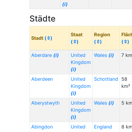
Nepal (NP)
(i)
(i)
Netherlands (NL)
(i)
Städte
Malaysia (MY)
(i)
Italy (IT)
(i)
Staat
Region
Fläc
Stadt
(⇳)
Zambia (ZM)
(i)
(⇳)
(⇳)
(⇳)
Venezuela (VE)
(i)
Aberdare
(i)
United
Wales
(i)
7 km
Peru (PE)
(i)
Kingdom
(i)
Myanmar (Burma) (MM)
(i)
Aberdeen
United
Schottland
58
Angola (AO)
(i)
Kingdom
km²
Belgium (BE)
(i)
(i)
Yemen (YE)
(i)
Aberystwyth
United
Wales
(i)
5 km
Sri Lanka (LK)
(i)
Kingdom
(i)
Staat (Code)
(⇳)
Abingdon
United
England
8 km
Afghanistan (AF)
(i)