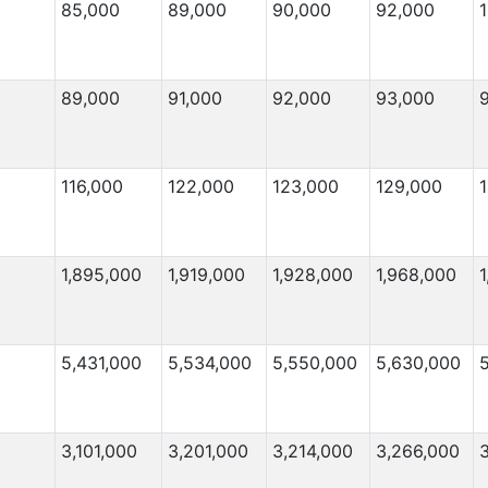
85,000
89,000
90,000
92,000
250,000
70,000
250,000
315,000
89,000
91,000
92,000
93,000
250,000
15,000
230,000
650,000
220,000
28,000
116,000
122,000
123,000
129,000
220,000
20,000
210,000
360,000
1,895,000
1,919,000
1,928,000
1,968,000
180,000
24,000
180,000
9,000
Migration Von
(⇳)
Migration Nach
(⇳)
5,431,000
5,534,000
5,550,000
5,630,000
170,000
66,000
170,000
240,000
3,101,000
3,201,000
3,214,000
3,266,000
3
150,000
210,000