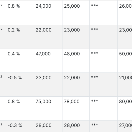
55,000
220,000
²
0.8 %
24,000
25,000
***
26,00
Migration Von
(⇳)
Migration Nach
(⇳)
55,000
4,000
²
0.2 %
22,000
23,000
***
23,0
50,000
26,000
50,000
65,000
45,000
5,000
0.4 %
47,000
48,000
***
50,0
40,000
15,000
40,000
6,000
²
-0.5 %
23,000
22,000
***
21,00
40,000
45,000
40,000
45,000
40,000
3,000
0.8 %
75,000
78,000
***
80,0
40,000
20,000
38,000
15,000
²
-0.3 %
28,000
28,000
***
27,00
36,000
20,000