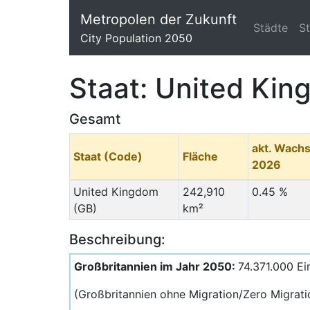
Metropolen der Zukunft
Städte
S
City Population 2050
Staat: United Ki
Gesamt
akt. Wach
Staat (Code)
Fläche
2026
United Kingdom
242,910
0.45 %
(GB)
km²
Beschreibung:
Großbritannien im Jahr 2050:
74.371.000 Ei
(Großbritannien ohne Migration/Zero Migrat