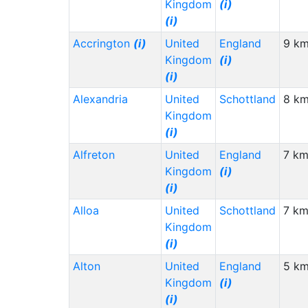
Kingdom
(i)
United Arab Emirates (AE)
(i)
(i)
Malawi (MW)
(i)
Accrington
(i)
United
England
9 km
Kingdom
(i)
Algeria (DZ)
(i)
(i)
Vietnam (VN)
(i)
Alexandria
United
Schottland
8 km
Sudan (SD)
(i)
Kingdom
Jamaica (JM)
(i)
(i)
Thailand (TH)
(i)
Alfreton
United
England
7 km
Kingdom
(i)
Somalia (SO)
(i)
(i)
Saudi Arabia (SA)
(i)
Alloa
United
Schottland
7 km
Portugal (PT)
(i)
Kingdom
Israel (IL)
(i)
(i)
Ecuador (EC)
(i)
Alton
United
England
5 km
Kingdom
(i)
Bulgaria (BG)
(i)
(i)