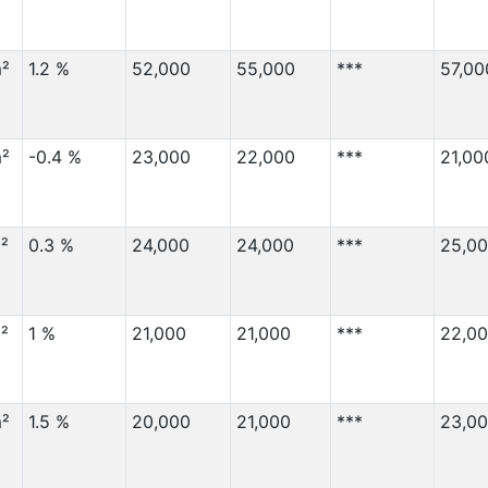
100,000
120,000
90,000
3,000
²
1.2 %
52,000
55,000
***
57,00
90,000
13,000
85,000
23,000
²
-0.4 %
23,000
22,000
***
21,00
85,000
6,000
85,000
70,000
80,000
55,000
²
0.3 %
24,000
24,000
***
25,0
80,000
21,000
80,000
130,000
²
1 %
21,000
21,000
***
22,0
65,000
70,000
60,000
60,000
60,000
13,000
²
1.5 %
20,000
21,000
***
23,0
60,000
42,000