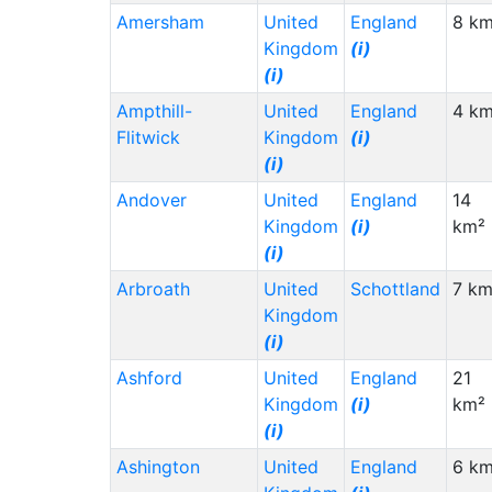
New Zealand (NZ)
(i)
Amersham
United
England
8 km
Staat (Code)
(⇳)
Kingdom
(i)
(i)
Cameroon (CM)
(i)
Ampthill-
United
England
4 km
Morocco (MA)
(i)
Flitwick
Kingdom
(i)
Greece (GR)
(i)
(i)
Rwanda (RW)
(i)
Andover
United
England
14
Syria (SY)
(i)
Kingdom
(i)
km²
(i)
Sierra Leone (SL)
(i)
Arbroath
United
Schottland
7 km
Lithuania (LT)
(i)
Kingdom
Japan (JP)
(i)
(i)
Eritrea (ER)
(i)
Ashford
United
England
21
Argentina (AR)
(i)
Kingdom
(i)
km²
(i)
Taiwan (TW)
(i)
Ashington
United
England
6 km
Chile (CL)
(i)