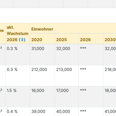
150,000
31,000
130,000
150,000
130,000
50,000
akt.
130,000
190,000
Einwohner
he
Wachstum
125,000
15,000
2026
(⇳)
2020
2025
2026
2030
120,000
8,000
²
0.3 %
31,000
32,000
***
32,0
120,000
10,000
120,000
20,000
0.3 %
212,000
213,000
***
218,0
120,000
4,000
115,000
135,000
100,000
11,000
²
1.5 %
16,000
17,000
***
18,00
100,000
77,000
Migration Von
(⇳)
Migration Nach
(⇳)
²
0.4 %
39,000
40,000
***
41,00
100,000
13,000