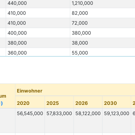
440,000
1,210,000
410,000
82,000
410,000
72,000
400,000
380,000
380,000
38,000
360,000
55,000
350,000
35,000
Migration Von
(⇳)
Migration Nach
(⇳)
300,000
8,000
Einwohner
300,000
30,000
um
300,000
10,000
⇳)
2020
2025
2026
2030
280,000
80,000
56,545,000
57,833,000
58,122,000
59,123,000
270,000
20,000
260,000
360,000