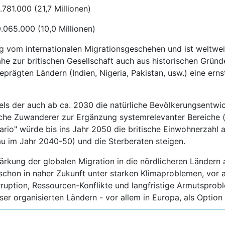
.781.000 (21,7 Millionen)
0.065.000 (10,0 Millionen)
g vom internationalen Migrationsgeschehen und ist weltweit
he zur britischen Gesellschaft auch aus historischen Gründen
prägten Ländern (Indien, Nigeria, Pakistan, usw.) eine erns
 der auch ab ca. 2030 die natürliche Bevölkerungsentwic
eiche Zuwanderer zur Ergänzung systemrelevanter Bereiche 
io" würde bis ins Jahr 2050 die britische Einwohnerzahl au
rau im Jahr 2040-50) und die Sterberaten steigen.
ärkung der globalen Migration in die nördlicheren Ländern
schon in naher Zukunft unter starken Klimaproblemen, vor a
ruption, Ressourcen-Konflikte und langfristige Armutspro
er organisierten Ländern - vor allem in Europa, als Option
egehrtesten Anlaufpunkte; Vor allem London als eine der Wel