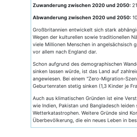
Zuwanderung zwischen 2020 und 2050:
21
Abwanderung zwischen 2020 und 2050:
1
Großbritannien entwickelt sich stark abhängi
Wegen der kulturellen sowie traditionellen Nä
viele Millionen Menschen in angelsächsisch ge
vor allem nach England dar.
Schon aufgrund des demographischen Wandels
sinken lassen würde, ist das Land auf zahlr
angewiesen. Bei einem "Zero-Migration-Szenar
Geburtenraten stetig sinken (1,3 Kinder je F
Auch aus klimatischen Gründen ist eine Verst
wie Indien, Pakistan und Bangladesch leiden 
Wetterkatastrophen. Weitere Gründe sind Kor
Überbevölkerung, die ein neues Leben in bess
Weiterhin bleiben vor allem die Städte die b