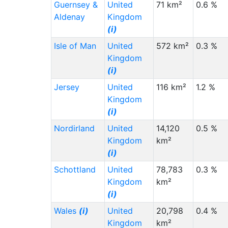
Guernsey &
United
71 km²
0.6 %
Russia (RU)
(i)
Aldenay
Kingdom
(i)
Poland (PL)
(i)
Isle of Man
United
572 km²
0.3 %
Indonesia (ID)
(i)
Kingdom
Canada (CA)
(i)
(i)
Iran (IR)
(i)
Jersey
United
116 km²
1.2 %
Egypt (EG)
(i)
Kingdom
(i)
Ireland (IE)
(i)
Nordirland
United
14,120
0.5 %
Colombia (CO)
(i)
Kingdom
km²
Congo - Kinshasa (CD)
(i)
(i)
Staat (Code)
(⇳)
Schottland
United
78,783
0.3 %
Türkiye (TR)
(i)
Kingdom
km²
(i)
France (FR)
(i)
Wales
(i)
United
20,798
0.4 %
Romania (RO)
(i)
Kingdom
km²