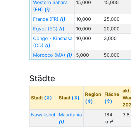
Western Sahara
15,000
15,000
(EH)
(i)
France (FR)
(i)
10,000
25,000
Egypt (EG)
(i)
10,000
20,000
Congo - Kinshasa
10,000
3,000
(CD)
(i)
Morocco (MA)
(i)
5,000
50,000
Guinea-Bissau
4,000
***
(GW)
(i)
Städte
Cameroon (CM)
4,000
2,000
(i)
akt.
Region
Fläche
Stadt
(⇳)
Staat
(⇳)
Wa
Chad (TD)
(i)
3,000
***
(⇳)
(⇳)
20
Sierra Leone (SL)
3,000
2,000
Nawakshut
(i)
Mauritania
184
3.8
(i)
km²
Migration
Migration
Staat (Code)
(⇳)