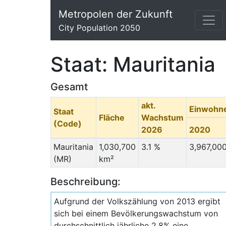
Metropolen der Zukunft
City Population 2050
Staat: Mauritania
Gesamt
akt.
Einwohn
Staat
Fläche
Wachstum
(Code)
2026
2020
Mauritania
1,030,700
3.1 %
3,967,00
(MR)
km²
Beschreibung:
Aufgrund der Volkszählung von 2013 ergibt
sich bei einem Bevölkerungswachstum von
durchschnittlich jährliche 2,8% eine