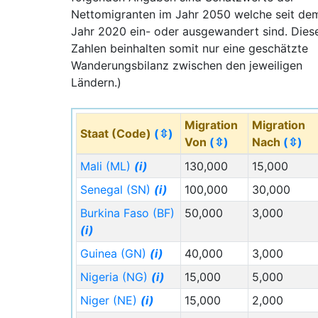
Nettomigranten im Jahr 2050 welche seit de
Jahr 2020 ein- oder ausgewandert sind. Dies
Zahlen beinhalten somit nur eine geschätzte
Wanderungsbilanz zwischen den jeweiligen
Ländern.)
Migration
Migration
Staat (Code)
(⇳)
Von
(⇳)
Nach
(⇳)
Mali (ML)
(i)
130,000
15,000
Senegal (SN)
(i)
100,000
30,000
Burkina Faso (BF)
50,000
3,000
(i)
Guinea (GN)
(i)
40,000
3,000
Nigeria (NG)
(i)
15,000
5,000
Niger (NE)
(i)
15,000
2,000