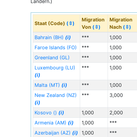
Ländern.)
Migration
Migration
Staat (Code)
(⇳)
Von
(⇳)
Nach
(⇳)
Bahrain (BH)
(i)
***
1,000
Faroe Islands (FO)
***
1,000
Greenland (GL)
***
1,000
Luxembourg (LU)
***
1,000
(i)
Malta (MT)
(i)
***
1,000
New Zealand (NZ)
***
3,000
(i)
Kosovo ()
(i)
1,000
2,000
Armenia (AM)
(i)
1,000
***
Azerbaijan (AZ)
(i)
1,000
***